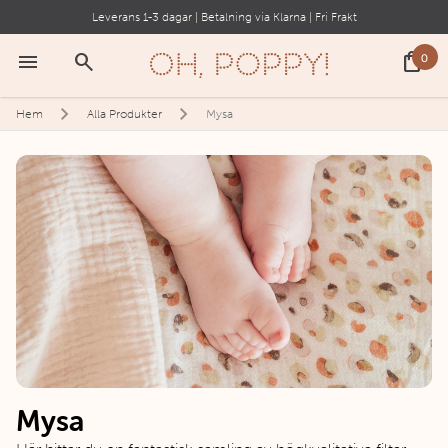
Leverans 1-3 dagar | Betalning via Klarna | Fri Frakt
menu
search
shopping_bag
0
Hem
Alla Produkter
Mysa
Mysa