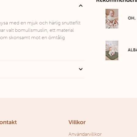
expand_less
OH,
mysa med en mjuk och härlig snuttefilt
har valt bomullsmuslin, ett material
ssutom skonsamt mot en ömtålig
ALB
expand_more
kontakt
Villkor
Användarvillkor