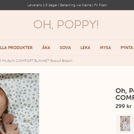
Leverans 1-3 dagar | Betalning via Klarna | Fri Frakt
LLA PRODUKTER
ÅKA
SOVA
LEKA
MYSA
PYNTA
E MUSLIN COMFORT BLANKET Biscuit Brown
Oh, 
COMF
299 kr