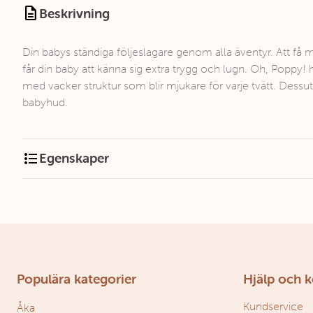
description
Beskrivning
Din babys ständiga följeslagare genom alla äventyr. Att få 
får din baby att känna sig extra trygg och lugn. Oh, Poppy! 
med vacker struktur som blir mjukare för varje tvätt. De
babyhud.
format_list_bulleted
Egenskaper
Populära kategorier
Hjälp och 
Kundservice
Åka