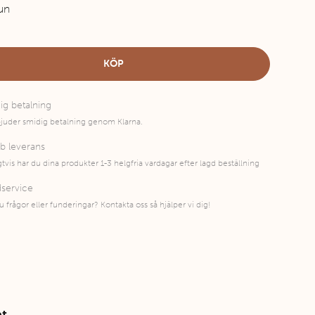
un
KÖP
ig betalning
bjuder smidig betalning genom Klarna.
b leverans
gtvis har du dina produkter 1-3 helgfria vardagar efter lagd beställning
service
u frågor eller funderingar? Kontakta oss så hjälper vi dig!
t