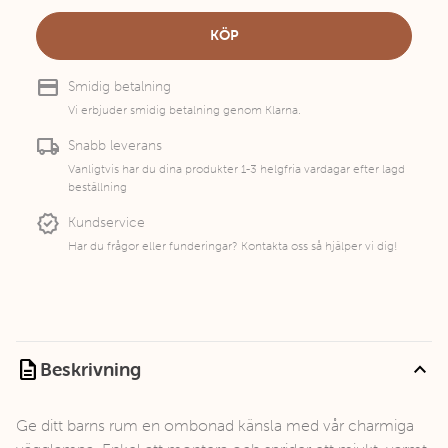
KÖP
credit_card
Smidig betalning
Vi erbjuder smidig betalning genom Klarna.
local_shipping
Snabb leverans
Vanligtvis har du dina produkter 1-3 helgfria vardagar efter lagd
beställning
new_releases
Kundservice
Har du frågor eller funderingar? Kontakta oss så hjälper vi dig!
description
expand_less
Beskrivning
Ge ditt barns rum en ombonad känsla med vår charmiga