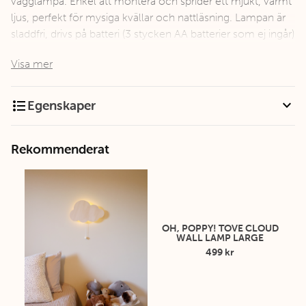
vägglampa. Enkel att montera och sprider ett mjukt, varmt
ljus, perfekt för mysiga kvällar och nattläsning. Lampan är
sladdfri, drivs på batteri (3 stycken AA batterier som ej ingår)
och är tillverkad av FSC-certifierat bokträ. Designad för att
Visa mer
målas om och förlänga lampans livslängd.
format_list_bulleted
expand_more
Egenskaper
Rekommenderat
OH, POPPY! TOVE CLOUD
WALL LAMP LARGE
499 kr