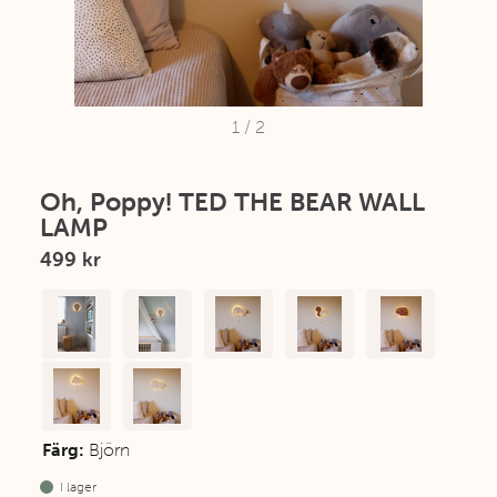
1
/
2
Oh, Poppy! TED THE BEAR WALL
LAMP
499 kr
Färg:
Björn
I lager