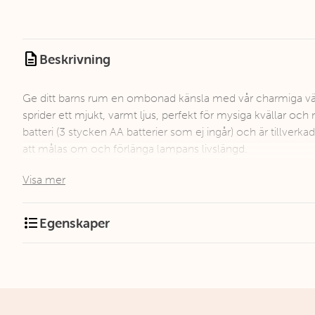
description
Beskrivning
Ge ditt barns rum en ombonad känsla med vår charmiga v
sprider ett mjukt, varmt ljus, perfekt för mysiga kvällar och 
batteri (3 stycken AA batterier som ej ingår) och är tillverka
att målas om och förlänga lampans livslängd.
Visa mer
format_list_bulleted
Egenskaper