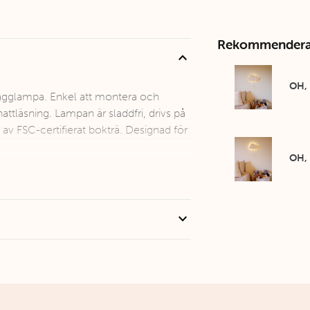
Rekommendera
expand_less
OH,
ägglampa. Enkel att montera och
nattläsning. Lampan är sladdfri, drivs på
d av FSC-certifierat bokträ. Designad för
OH,
expand_more