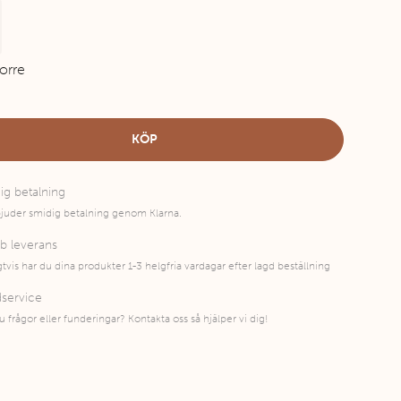
orre
KÖP
ig betalning
bjuder smidig betalning genom Klarna.
b leverans
gtvis har du dina produkter 1-3 helgfria vardagar efter lagd beställning
service
u frågor eller funderingar? Kontakta oss så hjälper vi dig!