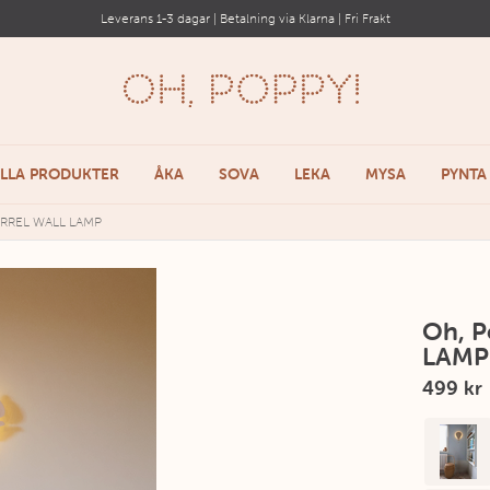
Leverans 1-3 dagar | Betalning via Klarna | Fri Frakt
LLA PRODUKTER
ÅKA
SOVA
LEKA
MYSA
PYNTA
IRREL WALL LAMP
Oh, 
LAMP
499 kr