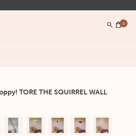
search
shopping_bag
0
Poppy! TORE THE SQUIRREL WALL