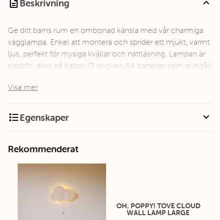
description
expand_less
Beskrivning
Ge ditt barns rum en ombonad känsla med vår charmiga
vägglampa. Enkel att montera och sprider ett mjukt, varmt
ljus, perfekt för mysiga kvällar och nattläsning. Lampan är
sladdfri, drivs på batteri (3 stycken AA batterier som ej ingår)
och är tillverkad av FSC-certifierat bokträ. Designad för att
Visa mer
målas om och förlänga lampans livslängd.
format_list_bulleted
expand_more
Egenskaper
Rekommenderat
OH, POPPY! TOVE CLOUD
WALL LAMP LARGE