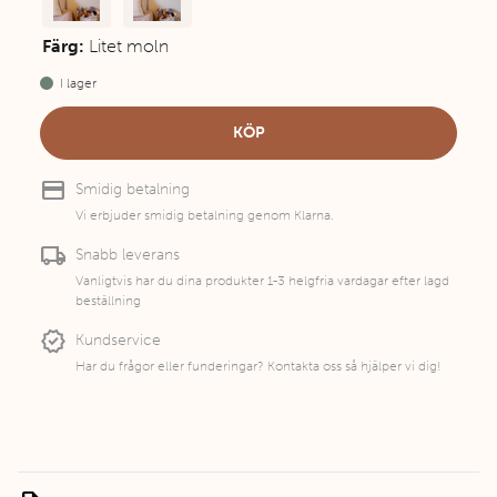
Färg:
Litet moln
I lager
KÖP
credit_card
Smidig betalning
Vi erbjuder smidig betalning genom Klarna.
local_shipping
Snabb leverans
Vanligtvis har du dina produkter 1-3 helgfria vardagar efter lagd
beställning
new_releases
Kundservice
Har du frågor eller funderingar? Kontakta oss så hjälper vi dig!